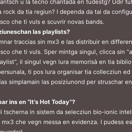
ntsch u la tecno chantada en tudestg? Udir tut
 rock da tia regiun? I dependa da tai da configu
sco che ti vuls e scuvrir novas bands.
iuneschan las playlists?
mnar traccias sin mx3 e las distribuir en differe
 sco che ti vuls. Sper mintga singul, clicca sin “
aylist”, il singul vegn lura memorisà en tia bibli
ersunala, ti pos lura organisar tia collecziun ed
cias simplamain las posiziunond per struschar en
.
r ins en “It’s Hot Today”?
i tscherna in sistem da selecziun bio-ionic intel
 mx3 che vegn messa en evidenza. I pudess ess