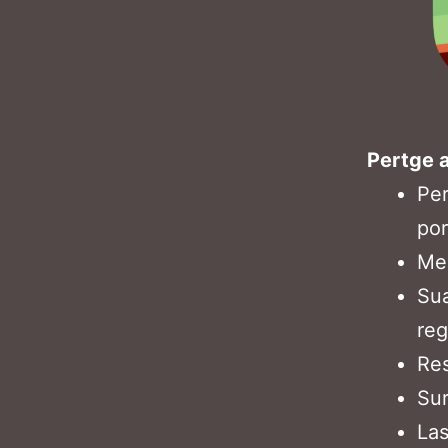
Pertge a
Per
por
Mem
Sua
reg
Res
Su
Las