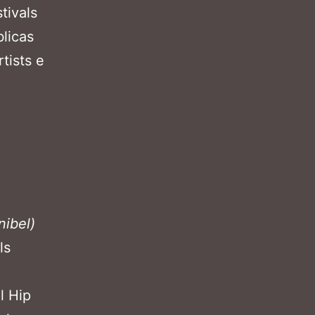
tivals
blicas
tists e
nibel)
ls
l Hip