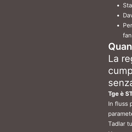
Sta
Dav
Per
fan
Quan
La re
cumpl
senz
Tge è S
In fluss
paramete
Tadlar t