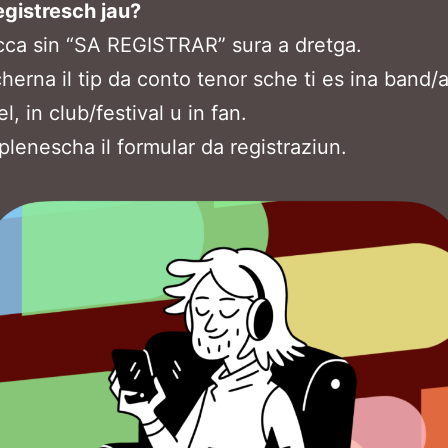
gistresch jau?
cca sin “SA REGISTRAR” sura a dretga.
herna il tip da conto tenor sche ti es ina band/ar
el, in club/festival u in fan.
lenescha il formular da registraziun.