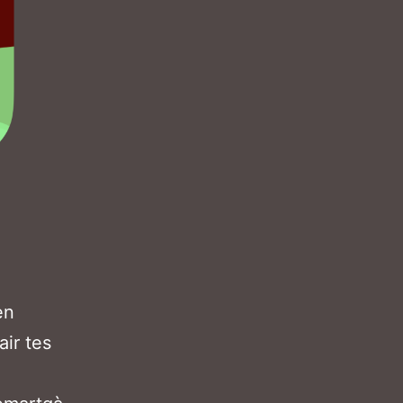
èn
air tes