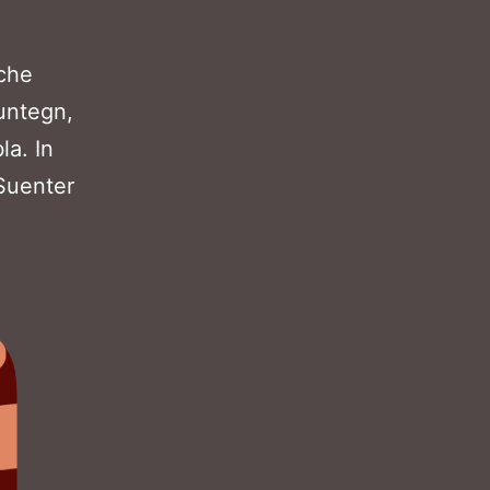
 che
untegn,
la. In
 Suenter