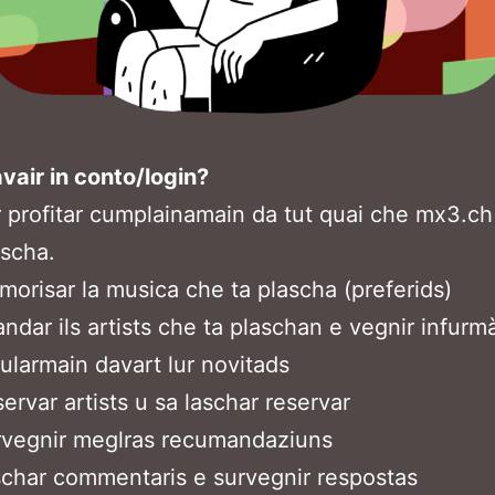
vair in conto/login?
 profitar cumplainamain da tut quai che mx3.ch
scha.
orisar la musica che ta plascha (preferids)
ndar ils artists che ta plaschan e vegnir infurm
ularmain davart lur novitads
ervar artists u sa laschar reservar
rvegnir meglras recumandaziuns
char commentaris e survegnir respostas