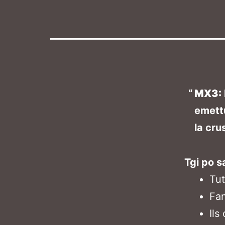
MX3:
emettu
la cru
Tgi po s
Tut
Fan
Ils