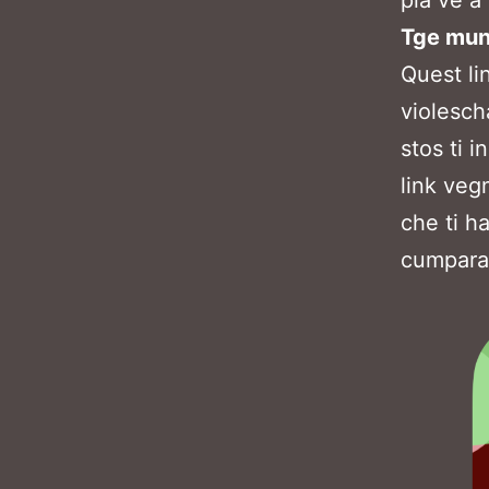
pia ve a
Tge mun
Quest li
violesch
stos ti i
link veg
che ti h
cumpara