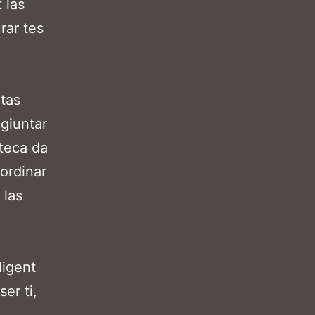
 las
rar tes
ntas
agiuntar
oteca da
 ordinar
 las
ligent
er ti,