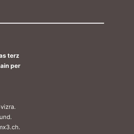
as terz
ain per
vizra.
mund.
 mx3.ch.