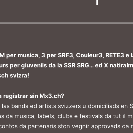
M per musica, 3 per SRF3, Couleur3, RETE3 e l
rs per giuvenils da la SSR SRG… ed X natiralm
sch svizra!
a registrar sin Mx3.ch?
 las bands ed artists svizzers u domiciliads en S
s da musica, labels, clubs e festivals da tut il 
 contos da partenaris ston vegnir approvads da