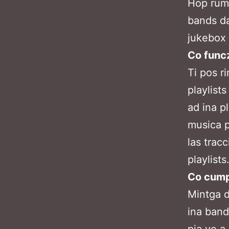
Hop ruma
bands da
jukebox 
Co funcz
Ti pos ri
playlists
ad ina pl
musica p
las trac
playlists
Co cumpa
Mintga d
ina band