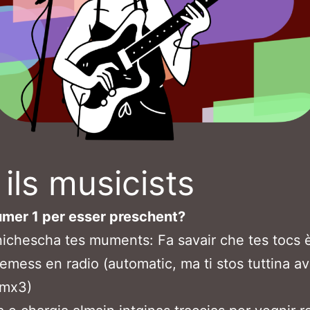
 ils musicists
umer 1 per esser preschent?
chescha tes muments: Fa savair che tes tocs 
emess en radio (automatic, ma ti stos tuttina av
 mx3)