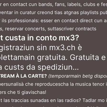
r en contact cun bands, fans, labels, clubs e fes
entar in curatur creond tias atgnas playlists pu
 ils professionals: esser en contact direct cun ar
s, reservar concerts, suttascriver contracts
t custa in conto mx3?
gistraziun sin mx3.ch è
ettamain gratuita. Gratuita e
a custs da spediziun…
TREAM À LA CARTE?
(temporarmain betg dispo
 persunalisà che reproducescha la musica tenor i
rs che ti giavischas!
ut las traccias sunadas en las radios? Tadlar mo i