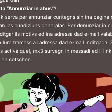
 guardar!
ta “Annunziar in abus”?
nk serva per annunziar cuntegns sin ina pagina
an las cundiziuns generalas. Per denunziar in c
nditgar ils motivs ed ina adressa dad e-mail valab
n lura tramess a l’adressa dad e-mail inditgada.
as activà quel, mx3 survegn in messadi ed il link
 en cotschen.