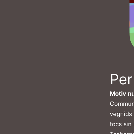
Per
Motiv n
Communi
vegnids 
tocs sin