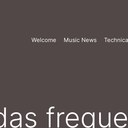
Welcome
Music News
Technica
as freque