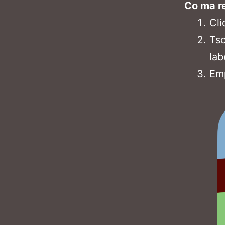
Co ma re
Cli
Tsc
lab
Emp