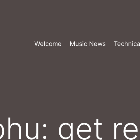
Welcome
Music News
Technica
hu: get r