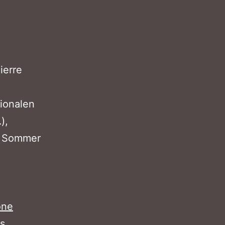
ierre
tionalen
),
er Sommer
one
s