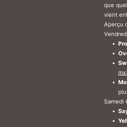
que quel
vient en
Aperçu d
Vendredi
Pr
Ov
Sw
mx
Mo
plu
Samedi 
Sa
Yel