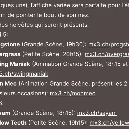
ques uns), l’affiche variée sera parfaite pour l’
fin de pointer le bout de son nez!
es helvètes qui seront présents:
 5:
ogstone
(Grande Scène, 19h30):
mx3.ch/progst
ergrass
(Petite Scène, 20h15):
mx3.ch/overgra
ing Maniak
(Animation Grande Scène, 18h15 et
3.ch/swingmaniak
n Mec
(Animation Grande Scène, présent les 2 
sieurs occasions):
mx3.ch/monmec
6:
yam
(Grande Scène, 18h15):
mx3.ch/sayam
low Teeth
(Petite Scène, 19h15):
mx3.ch/yellow