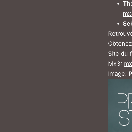
The
mx3
Se
Retrouv
Obtenez 
Site du f
Mx3:
mx
Image:
P