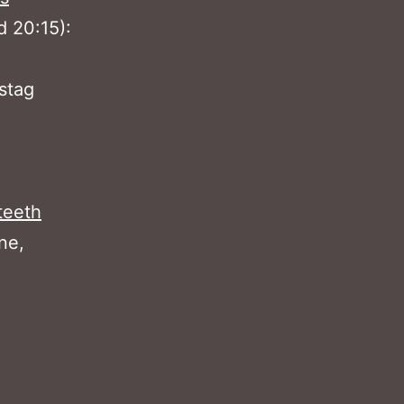
 20:15):
stag
teeth
ne,