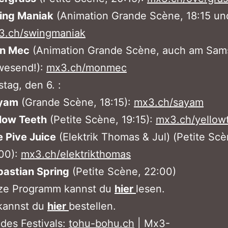
ing Maniak
(Animation Grande Scène, 18:15 und
3.ch/swingmaniak
n Mec
(Animation Grande Scène, auch am Sam
wesend!):
mx3.ch/monmec
ag, den 6. :
yam
(Grande Scène, 18:15):
mx3.ch/sayam
low Teeth
(Petite Scène, 19:15):
mx3.ch/yellow
 Pive Juice
(Elektrik Thomas & Jul) (Petite Scè
00):
mx3.ch/elektrikthomas
bastian Spring
(Petite Scène, 22:00)
ze Programm kannst du
hier
lesen.
 kannst du
hier
bestellen.
des Festivals:
tohu-bohu.ch
| Mx3-