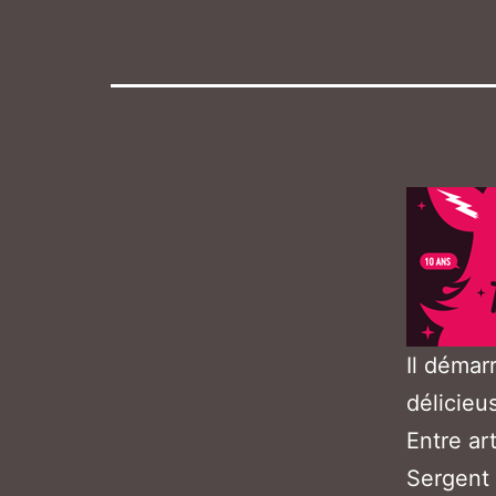
Il démar
délicieu
Entre ar
Sergent 