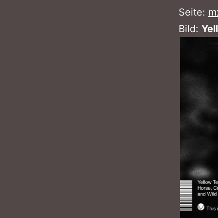
Seite:
m
Bild:
Yel