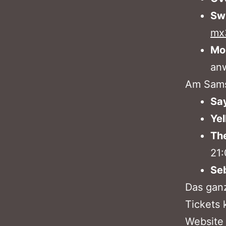
Sw
mx
Mo
an
Am Samst
Sa
Yel
The
21:
Se
Das gan
Tickets
Website 