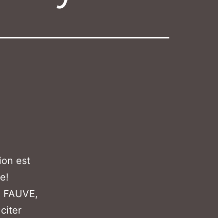
ion est
e!
ue FAUVE,
citer