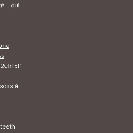
été… qui
one
ss
 20h15):
soirs à
teeth