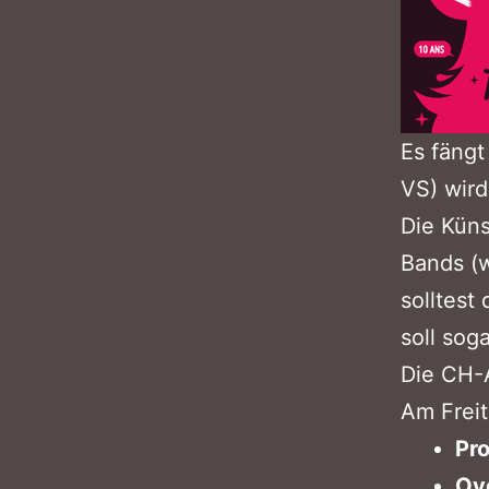
Es fäng
VS) wird
Die Küns
Bands (w
solltest
soll soga
Die CH-A
Am Freit
Pr
Ov