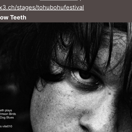
x3.ch/stages/tohubohufestival
low Teeth