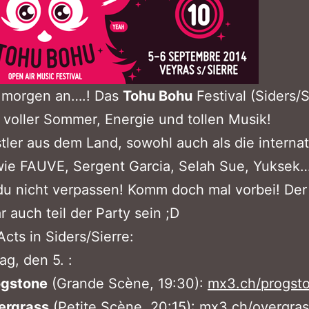
t morgen an….! Das
Tohu Bohu
Festival (Siders/S
 voller Sommer, Energie und tollen Musik!
tler aus dem Land, sowohl auch als die interna
ie FAUVE, Sergent Garcia, Selah Sue, Yuksek…
 du nicht verpassen! Komm doch mal vorbei! D
r auch teil der Party sein ;D
cts in Siders/Sierre:
ag, den 5. :
ogstone
(Grande Scène, 19:30):
mx3.ch/progst
ergrass
(Petite Scène, 20:15):
mx3.ch/overgras